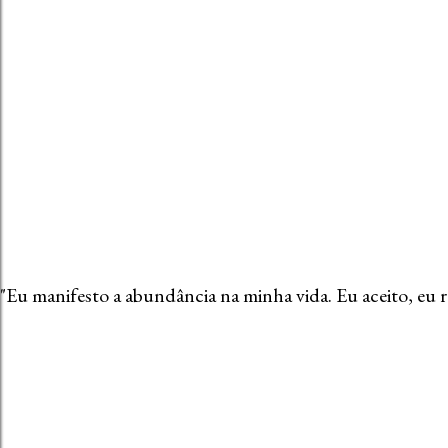
c
o
m
e
n
t
á
r
i
o
"Eu manifesto a abundância na minha vida. Eu aceito, eu 