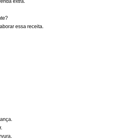
enda extra.
nte?
aborar essa receita.
lança.
r.
rvura.