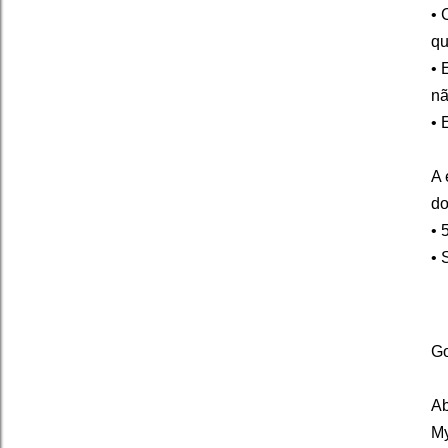
• 
qu
• 
nã
• 
A 
do
• 
• 
Go
Ab
M