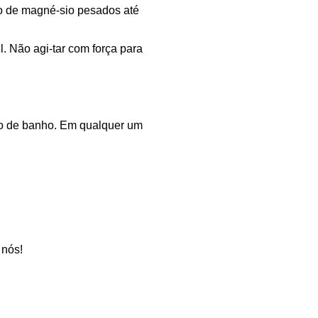
to de magné-sio pesados até
il. Não agi-tar com força para
o de banho. Em qualquer um
 nós!