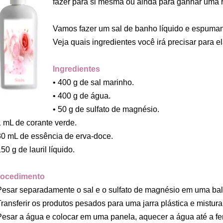
fazer para si mesma ou ainda para ganhar uma r
Vamos fazer um sal de banho líquido e espuma
Veja quais ingredientes você irá precisar para el
Ingredientes
• 400 g de sal marinho.
• 400 g de água.
• 50 g de sulfato de magnésio.
1 mL de corante verde.
30 mL de essência de erva-doce.
150 g de lauril líquido.
rocedimento
Pesar separadamente o sal e o sulfato de magnésio em uma ba
Transferir os produtos pesados para uma jarra plástica e mistura
Pesar a água e colocar em uma panela, aquecer a água até a fe