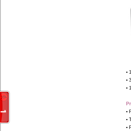
• 
• 
• 
P
• 
• 
• 