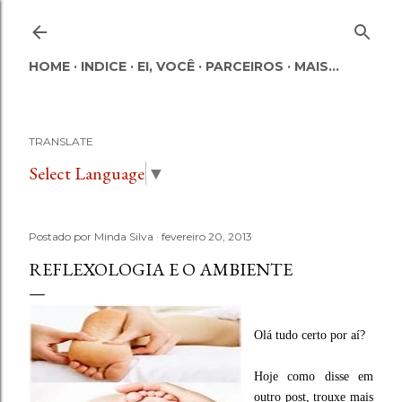
Pular para o conteúdo principal
HOME
INDICE
EI, VOCÊ
PARCEIROS
MAIS…
TRANSLATE
Select Language
▼
Postado por
Minda Silva
fevereiro 20, 2013
REFLEXOLOGIA E O AMBIENTE
Olá tudo certo por aí?
Hoje como disse em
outro post, trouxe mais