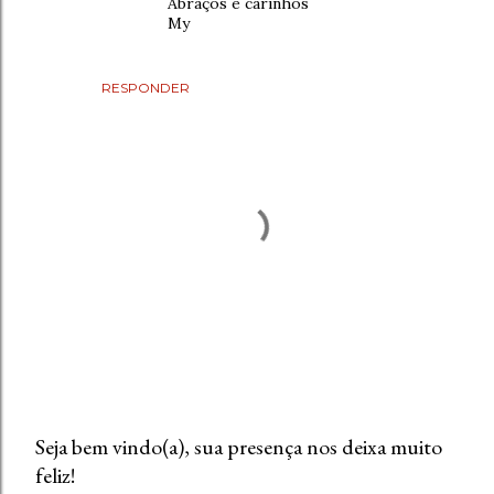
Abraços e carinhos
My
RESPONDER
Seja bem vindo(a), sua presença nos deixa muito
feliz!
P